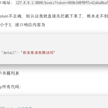
口地址：
127.0.0.1:8000/books?token=008b3809097c42d4a0ba
token不正确，则认证类就直接先拦截下来了，根本走不到
el小于3，接口响应内容为
"detail"
:
"你没有该权限访问"
示书籍列表
.py所有代码：