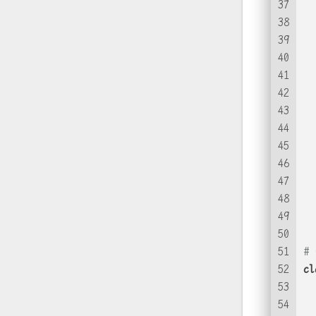
37
  
38
39
  
40
41
  
42
  
43
  
44
  
45
  
46
47
  
48
  
49
50
51
#
52
cl
53
54
  