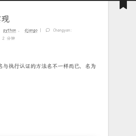
实现
，
python
，
django
Changyan：
≈
2 分钟
名与执行认证的方法名不一样而已，名为