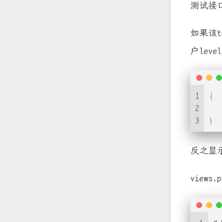
测试接
如果该
户lev
1
{
2
3
}
反之显
views