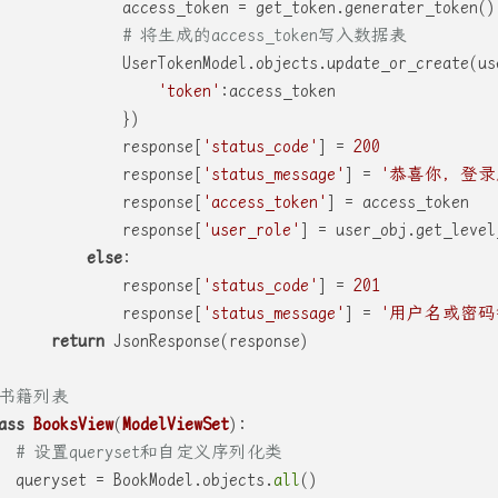
              access_token = get_token.generater_token()
# 将生成的access_token写入数据表
              UserTokenModel.objects.update_or_create(us
'token'
:access_token
              })
              response[
'status_code'
] = 
200
              response[
'status_message'
] = 
'恭喜你，登录
              response[
'access_token'
] = access_token
              response[
'user_role'
] = user_obj.get_level
else
:
              response[
'status_code'
] = 
201
              response[
'status_message'
] = 
'用户名或密码
return
 JsonResponse(response)
 书籍列表
ass
BooksView
(
ModelViewSet
):
# 设置queryset和自定义序列化类
  queryset = BookModel.objects.
all
()