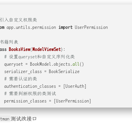
 引入自定义权限类
om
 app.untils.permission 
import
 UserPermission
 书籍列表
ass
BooksView
(
ModelViewSet
):
# 设置queryset和自定义序列化类
  queryset = BookModel.objects.
all
()
  serializer_class = BookSerialize
# 需要认证的类
  authentication_classes = [UserAuth]
# 需要判断权限的类测试
  permission_classes = [UserPermission]
测试改接口
tman