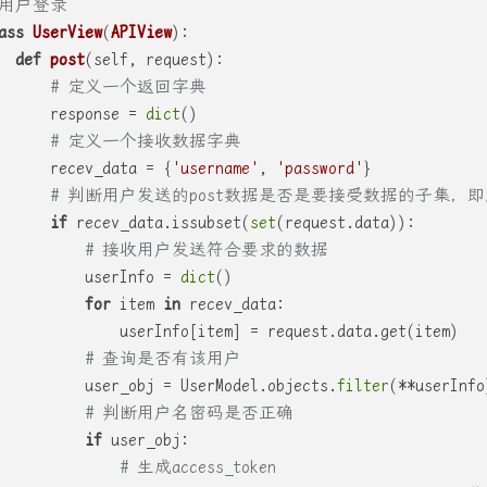
 用户登录
ass
UserView
(
APIView
):
def
post
(
self, request
):
# 定义一个返回字典
      response = 
dict
()
# 定义一个接收数据字典
      recev_data = {
'username'
, 
'password'
}
# 判断用户发送的post数据是否是要接受数据的子集
if
 recev_data.issubset(
set
(request.data)):
# 接收用户发送符合要求的数据
          userInfo = 
dict
()
for
 item 
in
 recev_data:
              userInfo[item] = request.data.get(item)
# 查询是否有该用户
          user_obj = UserModel.objects.
filter
(**userInfo
# 判断用户名密码是否正确
if
 user_obj:
# 生成access_token