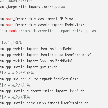
 DRF token认证组件
om
 django.http 
import
 JsonResponse
om
rest
_framework.views 
import
 APIView
om
rest
_framework.viewsets 
import
 ModelViewSet
from 
rest
_framework.exceptions import APIException
 引入用户模型
om
 app.models 
import
 User 
as
 UserModel
om
 app.models 
import
 UserToken 
as
 UserTokenModel
om
 app.models 
import
 Book 
as
 BookModel
om
 app.untils 
import
 get_token
 引入自定义序列化类
om
 app.api_serialize 
import
 BookSerialize
 引入自定义认证类
om
 app.untils.authentication 
import
 UserAuth
 引入自定义权限类
om
 app.untils.permission 
import
 UserPermission