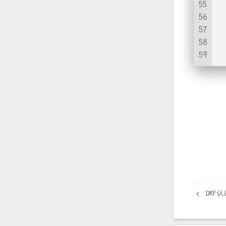
55
  
56
57
  
58
59
  
DRF