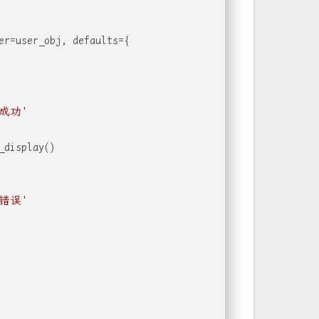
er=user_obj, defaults={
成功'
_display()
错误'