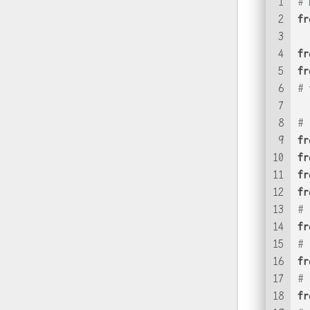
1
#
2
fr
3
4
fr
5
fr
6
# 
7
8
#
9
fr
10
fr
11
fr
12
fr
13
#
14
fr
15
#
16
fr
17
#
18
fr