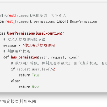
 引入
rest
framework权限基类，可不引入
om
rest
_framework.permissions 
import
 BasePermission
ass
UserPermission
(
BaseException
):
# 定义无权限访问提示语
  message = 
'你没有该权限访问'
# 判断用户权限
def
has_permission
(
self, request, view
):
# 获取用户等级，并判是否等级大2，则代表有权限，否
if
 request.user.level>
2
:
return
True
else
:
return
None
中指定接口判断权限