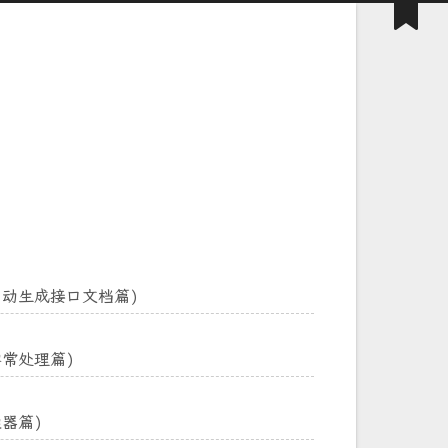
三(自动生成接口文档篇)
(异常处理篇)
染器篇)