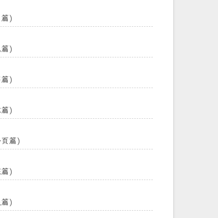
由篇)
流篇)
序篇)
滤篇)
分页篇)
证篇)
限篇)