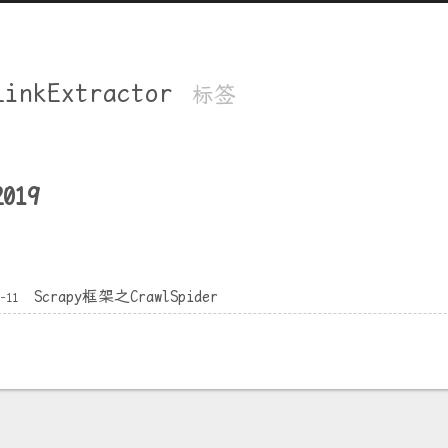
LinkExtractor
标签
2019
Scrapy框架之CrawlSpider
1-11