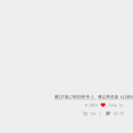
豫ICP备17028303号-1
豫公网安备 4110240
©
2026
Tony Yu
1m
62:33