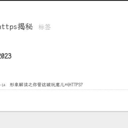
https揭秘
标签
2023
形象解读之你管这破玩意儿叫HTTPS?
3-14