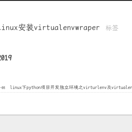
linux安装virtualenvwraper
标签
2019
linux下python项目开发独立环境之virturlenv及virtualenv
8-08