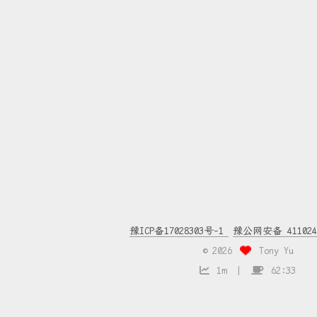
豫ICP备17028303号-1
豫公网安备 4110240
©
2026
Tony Yu
1m
62:33