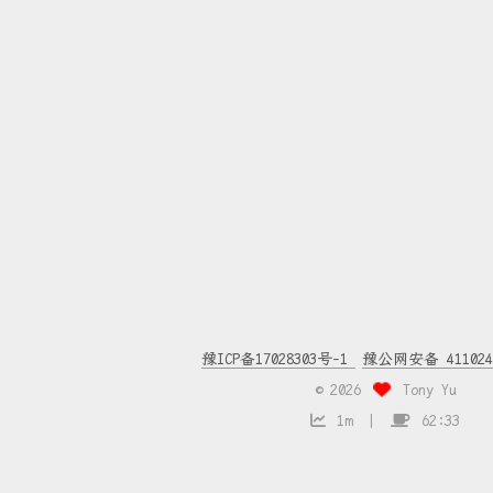
豫ICP备17028303号-1
豫公网安备 4110240
©
2026
Tony Yu
1m
62:33