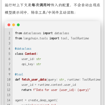
运行时上下文是
每次调用时
传入的配置，不会自动出现在
模型提示词中，除非工具/中间件主动读取：
1
from
 dataclasses 
import
 dataclass
2
from
 langchain.tools 
import
 tool, ToolRuntime
3
4
@dataclass
5
class
Context
:
6
    user_id: 
str
7
    api_key: 
str
8
9
@tool
10
def
fetch_user_data
(
query: 
str
, runtime: ToolRuntime[C
11
    user_id = runtime.context.user_id
12
return
f"Data for user 
{user_id}
: 
{query}
"
13
14
agent = create_deep_agent(