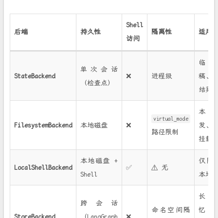
Shell
后端
持久性
隔离性
适用
访问
临
单次会话
StateBackend
❌
进程级
稿、
（检查点）
结果
本
virtual_mode
FilesystemBackend
本地磁盘
❌
发、C
路径限制
挂载
本地磁盘 +
仅限
LocalShellBackend
✅
⚠️ 无
Shell
本地
长
跨会话
命名空间隔
忆
StoreBackend
（LangGraph
❌