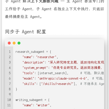
子 Agent 解决
上下文膨胀问题
— 主 Agent 委派专门的
工作给子 Agent，子 Agent 在独立上下文中执行，只返回
最终摘要给主 Agent。
同步子 Agent 配置
1
research_subagent = {
2
"name"
: 
"researcher"
,
3
"description"
: 
"深入研究特定主题，返回结构化发现"
,
4
"system_prompt"
: 
"你是专业研究员。返回简洁摘要，不超过
5
"tools"
: [internet_search],       
# 可选，默认继承主 
6
"model"
: 
"anthropic:claude-sonnet-4-6"
,  
# 可选，默
7
"skills"
: [
"/skills/research/"
],  
# 不继承主 Age
8
}
9
10
writing_subagent = {
11
"name"
: 
"writer"
,