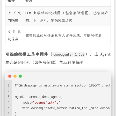
组件
作用
上下文
LLM 生成结构化摘要（包含会话意图、已创建产
内摘要
物、下一步），替换完整历史
文件系
完整的原始对话消息写入文件系统，可随时恢复
统保存
可选的摘要工具中间件
（
），让 Agent
deepagents>=1.6.0
在合适的时机（如任务间隙）主动触发摘要：
1
from
 deepagents.middleware.summarization 
import
 create_
2
3
agent = create_deep_agent(
4
    model=
"openai:gpt-4o"
,
5
    middleware=[create_summarization_tool_middleware(mo
6
)