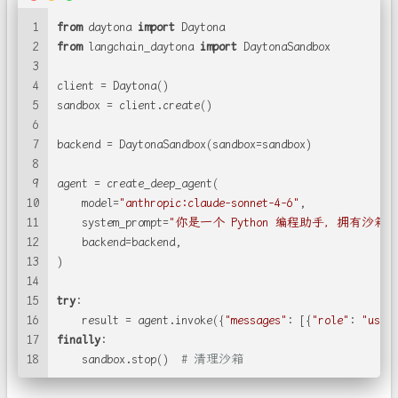
1
from
 daytona 
import
 Daytona
2
from
 langchain_daytona 
import
 DaytonaSandbox
3
4
client = Daytona()
5
sandbox = client.create()
6
7
backend = DaytonaSandbox(sandbox=sandbox)
8
9
agent = create_deep_agent(
10
    model=
"anthropic:claude-sonnet-4-6"
,
11
    system_prompt=
"你是一个 Python 编程助手，拥有沙箱
12
    backend=backend,
13
)
14
15
try
:
16
    result = agent.invoke({
"messages"
: [{
"role"
: 
"user
17
finally
:
18
    sandbox.stop()  
# 清理沙箱