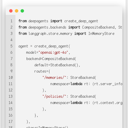
1
from
 deepagents 
import
 create_deep_agent
2
from
 deepagents.backends 
import
 CompositeBackend, Stat
3
from
 langgraph.store.memory 
import
 InMemoryStore
4
5
agent = create_deep_agent(
6
    model=
"openai:gpt-4o"
,
7
    backend=CompositeBackend(
8
        default=StateBackend(),                      
#
9
        routes={
10
"/memories/"
: StoreBackend(               
11
                namespace=
lambda
 rt: (rt.server_info.u
12
            ),
13
"/policies/"
: StoreBackend(               
14
                namespace=
lambda
 rt: (rt.context.org_i
15
            ),
16
        },
17
    ),
18
    store=InMemoryStore(),