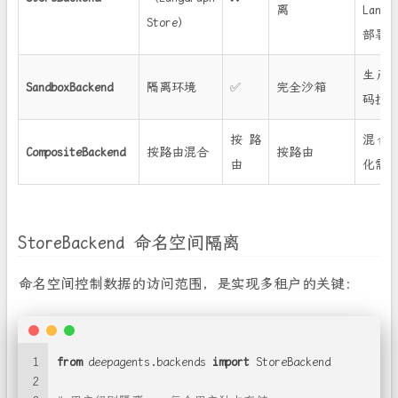
离
LangS
Store）
部署
生产
SandboxBackend
隔离环境
✅
完全沙箱
码执
按路
混合
CompositeBackend
按路由混合
按路由
由
化需
StoreBackend 命名空间隔离
命名空间控制数据的访问范围，是实现多租户的关键：
1
from
 deepagents.backends 
import
 StoreBackend
2