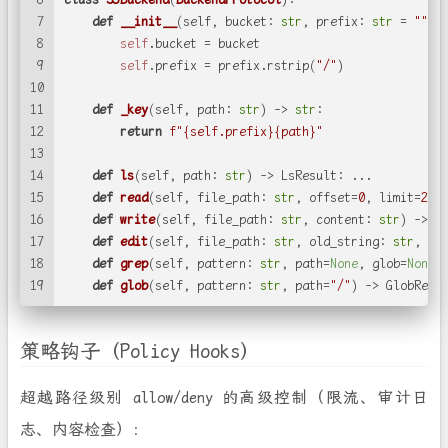
7
def
__init__
(
self, bucket: 
str
, prefix: 
str
 = 
""
):
8
self
.bucket = bucket
9
self
.prefix = prefix.rstrip(
"/"
)
10
11
def
_key
(
self, path: 
str
) -> 
str
:
12
return
f"
{self.prefix}
{path}
"
13
14
def
ls
(
self, path: 
str
) -> LsResult: ...
15
def
read
(
self, file_path: 
str
, offset=
0
, limit=
200
16
def
write
(
self, file_path: 
str
, content: 
str
) -> W
17
def
edit
(
self, file_path: 
str
, old_string: 
str
, ne
18
def
grep
(
self, pattern: 
str
, path=
None
, glob=
None
)
19
def
glob
(
self, pattern: 
str
, path=
"/"
) -> GlobResu
策略钩子（Policy Hooks）
超越路径级别 allow/deny 的高级控制（限流、审计日
志、内容检查）：