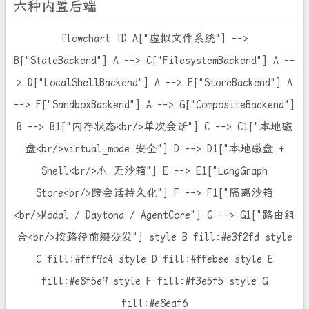
六种内置后端
flowchart TD A["虚拟文件系统"] -->
B["StateBackend"] A --> C["FilesystemBackend"] A --
> D["LocalShellBackend"] A --> E["StoreBackend"] A
--> F["SandboxBackend"] A --> G["CompositeBackend"]
B --> B1["内存状态<br/>单次会话"] C --> C1["本地磁
盘<br/>virtual_mode 安全"] D --> D1["本地磁盘 +
Shell<br/>⚠️ 无沙箱"] E --> E1["LangGraph
Store<br/>跨会话持久化"] F --> F1["隔离沙箱
<br/>Modal / Daytona / AgentCore"] G --> G1["路由组
合<br/>按路径前缀分发"] style B fill:#e3f2fd style
C fill:#fff9c4 style D fill:#ffebee style E
fill:#e8f5e9 style F fill:#f3e5f5 style G
fill:#e8eaf6