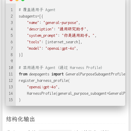
1
# 覆盖通用子 Agent
2
subagents=[{
3
"name"
: 
"general-purpose"
,
4
"description"
: 
"通用研究助手"
,
5
"system_prompt"
: 
"你是通用助手。"
,
6
"tools"
: [internet_search],
7
"model"
: 
"openai:gpt-4o"
,
8
}]
9
10
# 禁用通用子 Agent（通过 Harness Profile）
11
from
 deepagents 
import
 GeneralPurposeSubagentProfile
12
register_harness_profile(
13
"openai:gpt-4o"
,
14
    HarnessProfile(general_purpose_subagent=GeneralPur
15
)
结构化输出