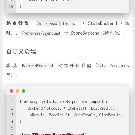
19
)
路由行为
：
→ StateBackend（临
/workspace/plan.md
时），
→ StoreBackend（持久化）。
/memories/agent.md
自定义后端
实现
对接任何存储（S3、Postgres
BackendProtocol
等）：
1
from
 deepagents.backends.protocol 
import
 (
2
    BackendProtocol, WriteResult, EditResult,
3
    LsResult, ReadResult, GrepResult, GlobResult,
4
)
5
6
class
S3Backend
(
BackendProtocol
):