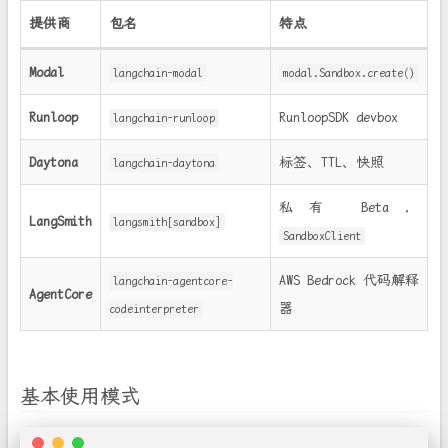
提供商
包名
特点
Modal
langchain-modal
modal.Sandbox.create()
Runloop
RunloopSDK devbox
langchain-runloop
Daytona
标签、TTL、快照
langchain-daytona
私有 Beta，
LangSmith
langsmith[sandbox]
SandboxClient
AWS Bedrock 代码解释
langchain-agentcore-
AgentCore
器
codeinterpreter
基本使用模式