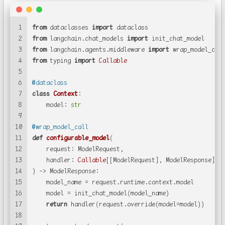
1
from
 dataclasses 
import
 dataclass
2
from
 langchain.chat_models 
import
 init_chat_model
3
from
 langchain.agents.middleware 
import
 wrap_model_cal
4
from
 typing 
import
Callable
5
6
@dataclass
7
class
Context
:
8
    model: 
str
9
10
@wrap_model_call
11
def
configurable_model
(
12
    request: ModelRequest,
13
    handler: 
Callable
[[ModelRequest], ModelResponse],
14
) -> ModelResponse:
15
    model_name = request.runtime.context.model
16
    model = init_chat_model(model_name)
17
return
 handler(request.override(model=model))
18