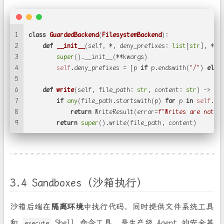
1
class
GuardedBackend
(
FilesystemBackend
):
2
def
__init__
(
self, *, deny_prefixes: 
list
[
str
], **k
3
super
().__init__(**kwargs)
4
self
.deny_prefixes = [p 
if
 p.endswith(
"/"
) 
else
5
6
def
write
(
self, file_path: 
str
, content: 
str
) -> Wr
7
if
any
(file_path.startswith(p) 
for
 p 
in
self
.de
8
return
 WriteResult(error=
f"Writes are not a
9
return
super
().write(file_path, content)
3.4 Sandboxes（沙箱执行）
沙箱后端在
隔离环境
中执行代码，同时提供文件系统工具
和
Shell 命令工具。是生产级 Agent 的安全基
execute