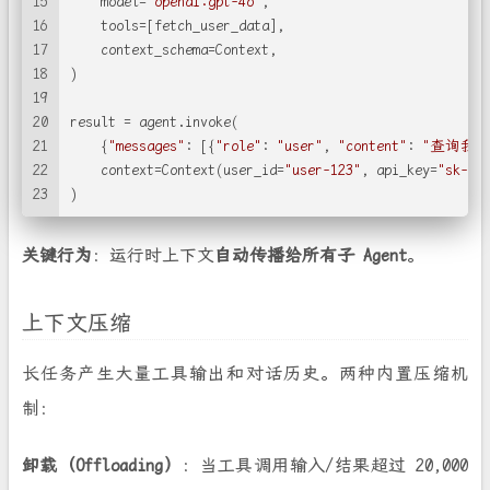
15
    model=
"openai:gpt-4o"
,
16
    tools=[fetch_user_data],
17
    context_schema=Context,
18
)
19
20
result = agent.invoke(
21
    {
"messages"
: [{
"role"
: 
"user"
, 
"content"
: 
"查询我
22
    context=Context(user_id=
"user-123"
, api_key=
"sk-..
23
)
关键行为
：运行时上下文
自动传播给所有子 Agent
。
上下文压缩
长任务产生大量工具输出和对话历史。两种内置压缩机
制：
卸载（Offloading）
：当工具调用输入/结果超过 20,000