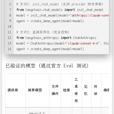
6
# 方式2：init_chat_model（支持 provider 特定参数）
7
from
 langchain.chat_models 
import
 init_chat_model
8
model = init_chat_model(model=
"anthropic:claude-sonnet
9
agent = create_deep_agent(model=model)
10
11
# 方式3：直接实例化（完全控制）
12
from
 langchain_anthropic 
import
 ChatAnthropic
13
model = ChatAnthropic(model=
"claude-sonnet-4-6"
, think
14
agent = create_deep_agent(model=model)
已验证的模型（通过官方 Eval 测试）
工
文件
具
记
对
提供商
推荐模型
检索
摘要
操作
使
忆
话
用
gemini-3.1-