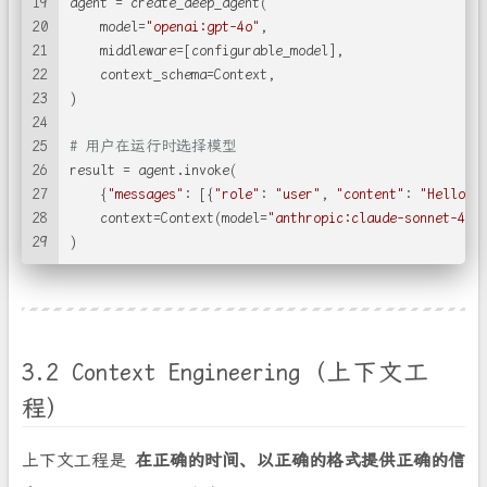
19
agent = create_deep_agent(
20
    model=
"openai:gpt-4o"
,
21
    middleware=[configurable_model],
22
    context_schema=Context,
23
)
24
25
# 用户在运行时选择模型
26
result = agent.invoke(
27
    {
"messages"
: [{
"role"
: 
"user"
, 
"content"
: 
"Hello!"
28
    context=Context(model=
"anthropic:claude-sonnet-4-6
29
)
3.2 Context Engineering（上下文工
程）
上下文工程是
在正确的时间、以正确的格式提供正确的信