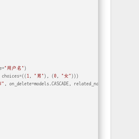
e=
"用户名"
)
 choices=((
1
, 
"男"
), (
0
, 
"女"
)))
市"
, on_delete=models.CASCADE, related_name=
"city_users"
,