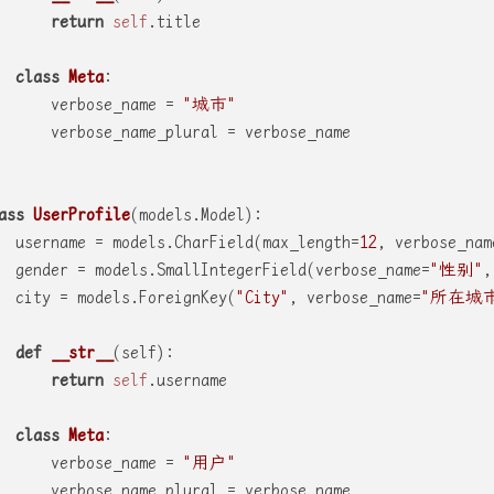
return
self
.title
class
Meta
:
      verbose_name = 
"城市"
      verbose_name_plural = verbose_name
ass
UserProfile
(models.Model):
  username = models.CharField(max_length=
12
, verbose_nam
  gender = models.SmallIntegerField(verbose_name=
"性别"
,
  city = models.ForeignKey(
"City"
, verbose_name=
"所在城
def
__str__
(
self
):
return
self
.username
class
Meta
:
      verbose_name = 
"用户"
      verbose_name_plural = verbose_name