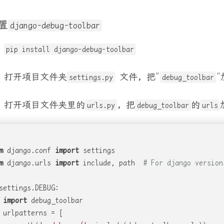
置
django-debug-toolbar
：
pip install django-debug-toolbar
：打开项目文件夹
文件, 把”
“
settings.py
debug_toolbar
: 打开项目文件夹里的
, 把
的
urls.py
debug_toolbar
urls
m
 django.conf 
import
 settings
m
 django.urls 
import
 include, path  
# For django version
settings.DEBUG:
import
 debug_toolbar
 urlpatterns = [