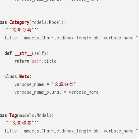
ass
Category
(models.Model):
"""文章分类"""
  title = models.CharField(max_length=
50
, verbose_name=
def
__str__
(
self
):
return
self
.title
class
Meta
:
      verbose_name = 
"文章分类"
      verbose_name_plural = verbose_name
ass
Tag
(models.Model):
"""文章标签"""
  title = models.CharField(max_length=
50
, verbose_name=