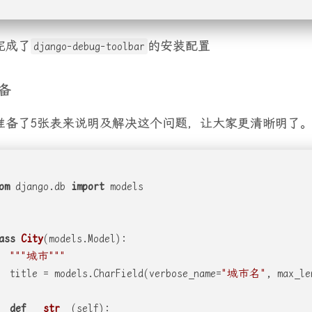
完成了
的安装配置
django-debug-toolbar
备
准备了5张表来说明及解决这个问题，让大家更清晰明了
om
 django.db 
import
 models
ass
City
(models.Model):
"""城市"""
  title = models.CharField(verbose_name=
"城市名"
, max_le
def
__str__
(
self
):