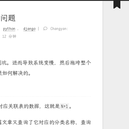
+1问题
，
python
，
django
Changyan：
≈
12 分钟
到坑。进而导致系统变慢，然后拖垮整个
是如何解决的。
对应关联表的数据，这就是
。
N+1
篇文章又查询了它对应的分类名称，查询