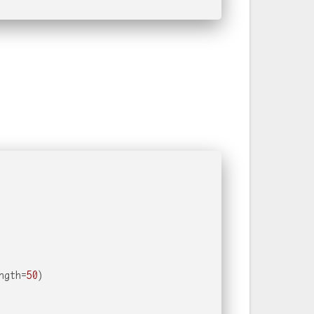
。
ngth=
50
)