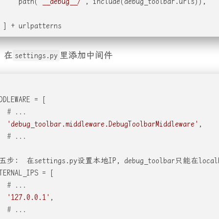
     path(
'__debug__/'
, include(debug_toolbar.urls)),
 ] + urlpatterns
 在
里添加中间件
settings.py
DDLEWARE = [
# ...
'debug_toolbar.middleware.DebugToolbarMiddleware'
,
# ...
五步:  在settings.py设置本地IP, debug_toolbar只能在l
TERNAL_IPS = [
# ...
'127.0.0.1'
,
# ...