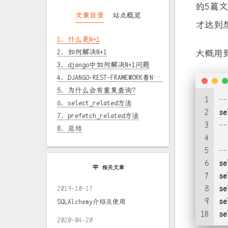
的5篇
文章目录
站点概览
才达到
1.
什么是N+1
2.
如何解决N+1
大概用
3.
django中如何解决N+1问题
4.
DJANGO-REST-FRAMEWORK看N+1问题
5.
为什么会有重复查询?
1
-
6.
select_related方法
2
se
7.
prefetch_related方法
3
-
8.
总结
4
5
-
6
se
相关文章
7
se
8
se
2019-10-17
9
se
SQLAlchemy介绍及使用
10
se
2020-04-20