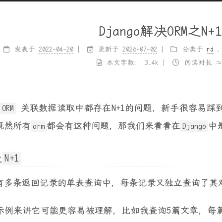
Django解决ORM之N
发表于
2022-04-20
更新于
2026-07-02
分类于
rd
本文字数：
3.4k
阅读时长 
的
关联数据读取中都存在N+1的问题，新手很容易踩
ORM
既然所有
都会有这种问题，那我们来看看在
中
orm
Django
是
N+1
有多条返回记录的单表查询中，每条记录又独立查询了其
示例来讲它可能更容易被理解，比如我查询5篇文章，每